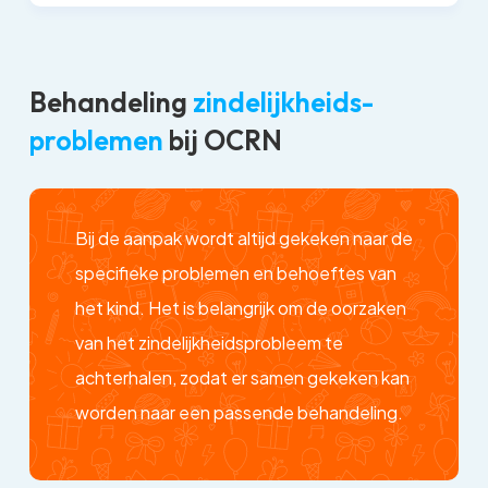
Behandeling
zindelijkheids-
problemen
bij OCRN
Bij de aanpak wordt altijd gekeken naar de
specifieke problemen en behoeftes van
het kind. Het is belangrijk om de oorzaken
van het zindelijkheidsprobleem te
achterhalen, zodat er samen gekeken kan
worden naar een passende behandeling.