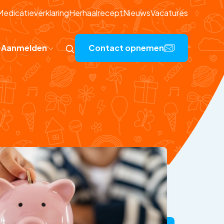
Medicatieverklaring
Herhaalrecept
Nieuws
Vacatures
Aanmelden
Contact opnemen