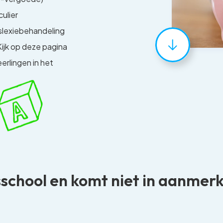
culier
yslexiebehandeling
 Kijk op deze pagina
erlingen in het
sisschool en komt niet in aanme