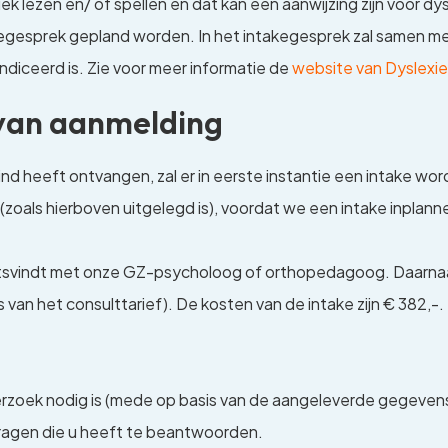
iek lezen en/ of spellen en dat kan een aanwijzing zijn voor dy
kegesprek gepland worden. In het intakegesprek zal samen m
diceerd is. Zie voor meer informatie de
website van Dyslexie
 van aanmelding
 heeft ontvangen, zal er in eerste instantie een intake word
n (zoals hierboven uitgelegd is), voordat we een intake inpl
atsvindt met onze GZ-psycholoog of orthopedagoog. Daarnaa
 van het consulttarief). De kosten van de intake zijn € 382,-.
erzoek nodig is (mede op basis van de aangeleverde gegevens
vragen die u heeft te beantwoorden.