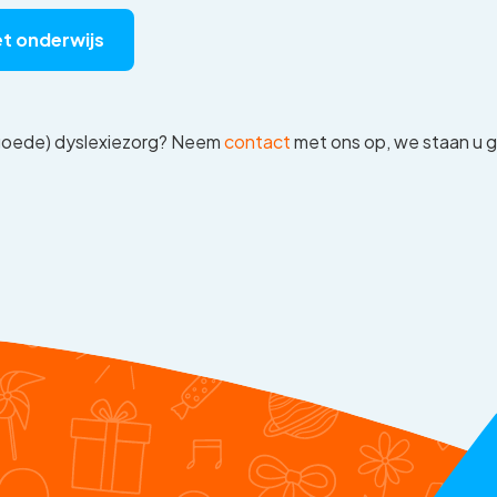
et onderwijs
ergoede) dyslexiezorg? Neem
contact
met ons op, we staan u 