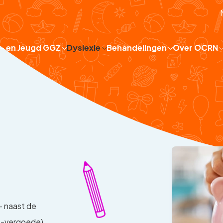
 - en Jeugd GGZ
Dyslexie
Behandelingen
Over OCRN
- naast de
et-vergoede)