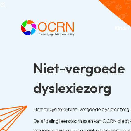
Kinder
Niet-vergoede
dyslexiezorg
Home
Dyslexie
Niet-vergoede dyslexiezorg
De afdeling leerstoornissen van OCRN biedt 
vergoede dyslexiezorg - ook particuliere (ni