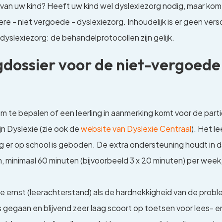
n van uw kind? Heeft uw kind wel dyslexiezorg nodig, maar kom
ere - niet vergoede - dyslexiezorg. Inhoudelijk is er geen ve
dyslexiezorg: de behandelprotocollen zijn gelijk.
dossier voor de niet-vergoede
m te bepalen of een leerling in aanmerking komt voor de pa
jn Dyslexie (zie ook de
website van Dyslexie Centraal
). Het l
 er op school is geboden. De extra ondersteuning houdt in d
minimaal 60 minuten (bijvoorbeeld 3 x 20 minuten) per week,
 ernst (leerachterstand) als de hardnekkigheid van de proble
s gegaan en blijvend zeer laag scoort op toetsen voor lees- e