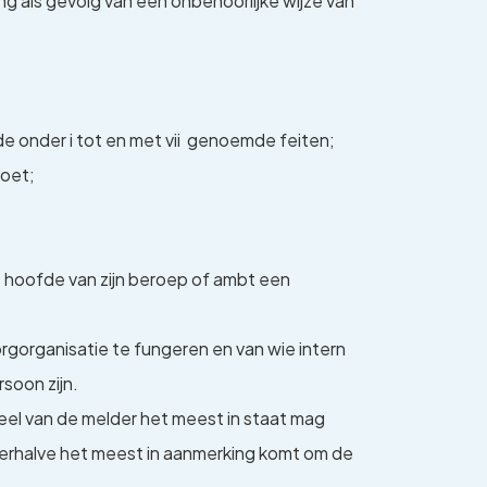
 als gevolg van een onbehoorlijke wijze van
de onder i tot en met vii genoemde feiten;
doet;
it hoofde van zijn beroep of ambt een
gorganisatie te fungeren en van wie intern
soon zijn.
deel van de melder het meest in staat mag
derhalve het meest in aanmerking komt om de