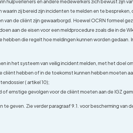
n hulpverleners en andere medewerkers zich bewust zijn van h
aarin zij bereid zijn incidenten te melden en te bespreken,
ten van de cliënt zijn gewaarborgd. Hoewel OCRN formeel gez
doen aan de eisen voor een meldprocedure zoals die in de W
 hebben die regelt hoe meldingen kunnen worden gedaan. In 
in het systeem van veilig incident melden, met het doel om d
de cliënt hebben of in de toekomst kunnen hebben moeten a
endossier ( artikel 10);
 of ernstige gevolgen voor de cliënt moeten aan de IGZ gemeld
ing aan te geven. Zie verder paragraaf 9.1. voor bescherming va