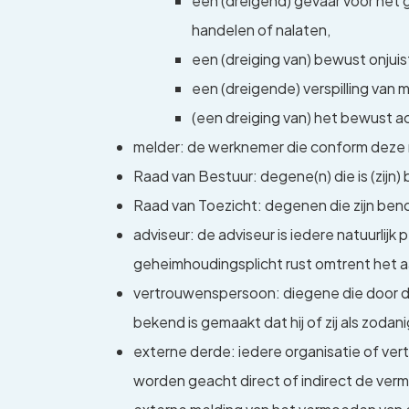
een (dreigend) gevaar voor het 
handelen of nalaten,
een (dreiging van) bewust onjui
een (dreigende) verspilling van 
(een dreiging van) het bewust a
melder: de werknemer die conform deze 
Raad van Bestuur: degene(n) die is (zijn)
Raad van Toezicht: degenen die zijn beno
adviseur: de adviseur is iedere natuurlij
geheimhoudingsplicht rust omtrent het 
vertrouwenspersoon: diegene die door de
bekend is gemaakt dat hij of zij als zoda
externe derde: iedere organisatie of ver
worden geacht direct of indirect de ver