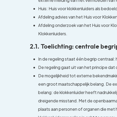
externe melding van het vermoeden van e
Huis: Huis voor klokkenluiders als bedoeld 
Afdeling advies van het Huis voor Klokkenl
Afdeling onderzoek van het Huis voor Klok
Klokkenluiders.
2.1. Toelichting: centrale begr
In de regeling staat één begrip centraal:
De regeling gaat uit van het principe dat 
De mogelijkheid tot externe bekendmakin
een groot maatschappelijk belang. De ex
belang: de klokkenluider heeft nadrukke
dreigende misstand. Met de openbaarmaki
plaats aan personen of organen die met h