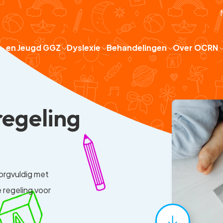
 - en Jeugd GGZ
Dyslexie
Behandelingen
Over OCRN
regeling
zorgvuldig met
 regeling voor