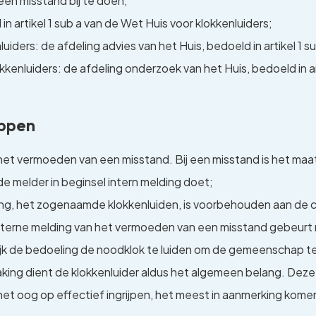
en misstand bij te doen;
in artikel 1 sub a van de Wet Huis voor klokkenluiders;
uiders: de afdeling advies van het Huis, bedoeld in artikel 1 
kenluiders: de afdeling onderzoek van het Huis, bedoeld in ar
ippen
 het vermoeden van een misstand. Bij een misstand is het maa
de melder in beginsel intern melding doet;
g, het zogenaamde klokkenluiden, is voorbehouden aan de ca
terne melding van het vermoeden van een misstand gebeurt n
lijk de bedoeling de noodklok te luiden om de gemeenschap t
ng dient de klokkenluider aldus het algemeen belang. Deze 
et oog op effectief ingrijpen, het meest in aanmerking komen