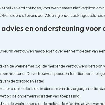
wettelijke verplichtingen, voor werknemers niet verplicht om
okkenluiders is tevens een Afdeling onderzoek ingesteld, di
ie, advies en ondersteuning voo
viseur in vertrouwen raadplegen over een vermoeden van ee
d kan de werknemer c.q. de melder de vertrouwenspersoon v
 een misstand. De vertrouwenspersoon functioneert met geza
g van) de zorgorganisatie;
er c.q. melder is die in dienst is van de zorgorganisatie, 
e Wet op de ondernemingsraden van toepassing;
 kan de werknemer c.q. de melder de Afdeling advies van he