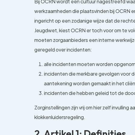
Bij OCRN wordt een cultuur nagestreefd waari
werkzaamheden die plaatsvinden bij OCRN en w
ingericht op een zodanige wijze dat de rech
Jeugdwet, kiest OCRN er toch voor om te vol
moeten zorgaanbieders een interne werkwijze
geregeld over incidenten:
alle incidenten moeten worden opgenomen 
incidenten die merkbare gevolgen voor 
aantekening worden gemaakt in het cliënt
incidenten die hebben geleid tot de dood
Zorginstellingen zijn vrij om hier zelf invull
klokkenluidersregeling.
2. Artikel 1: Definities