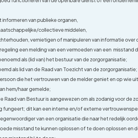
goed functioneren van de openbare dienst of een onderneming
st informeren van publieke organen,
maatschappelijke/collectieve middelen,
chterhouden, vernietigen of manipuleren van informatie over 
regeling een melding van een vermoeden van een misstand 
 benoemd als (lid van) het bestuur van de zorgorganisatie;
emd als lid van de Raad van Toezicht van de zorgorganisatie;
k persoon die het vertrouwen van de melder geniet en op wie u
aan hem/haar gemelde;
 Raad van Bestuur is aangewezen om als zodanig voor de zor
nig fungeert; dit kan een interne en/of externe vertrouwensper
tegenwoordiger van een organisatie die naar het redelijk oor
moede misstand te kunnen oplossen of te doen oplossen en 