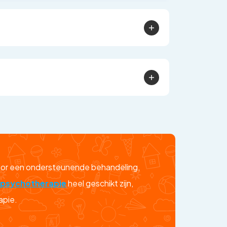
voor een ondersteunende behandeling,
n
psychotherapie
heel geschikt zijn,
apie.