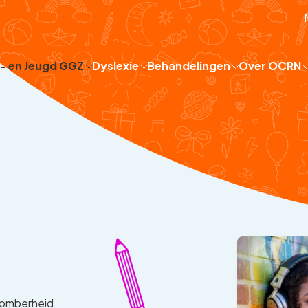
 - en Jeugd GGZ
Dyslexie
Behandelingen
Over OCRN
somberheid