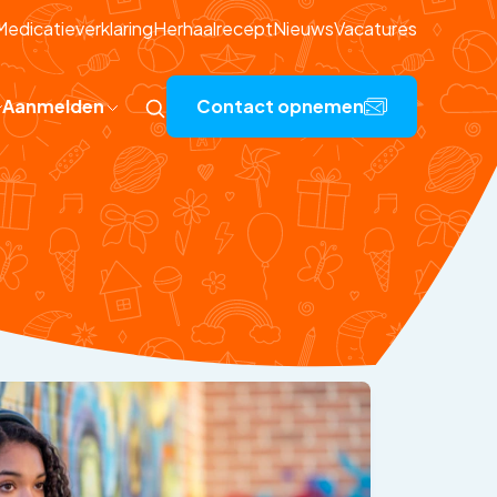
Medicatieverklaring
Herhaalrecept
Nieuws
Vacatures
Aanmelden
Contact opnemen