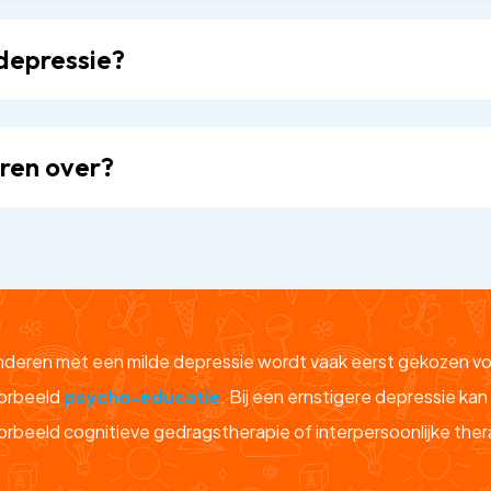
 depressie?
eren over?
kinderen met een milde depressie wordt vaak eerst gekozen 
oorbeeld
psycho-educatie
. Bij een ernstigere depressie ka
oorbeeld cognitieve gedragstherapie of interpersoonlijke ther