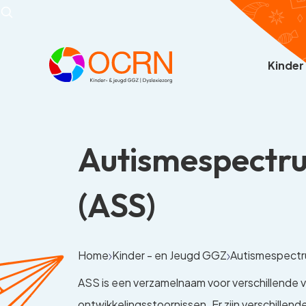
Kinder
Autismespectr
(ASS)
Home
Kinder - en Jeugd GGZ
Autismespectr
ASS is een verzamelnaam voor verschillende 
ontwikkelingsstoornissen. Er zijn verschillende