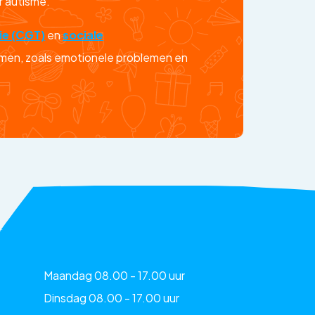
r autisme.
ie (CGT)
en
sociale
emen, zoals emotionele problemen en
Maandag 08.00 - 17.00 uur
Dinsdag 08.00 - 17.00 uur