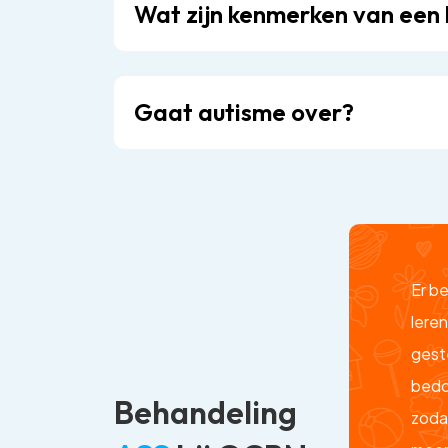
Wat zijn kenmerken van een 
Gaat autisme over?
Er b
leren
gest
bedo
Behandeling
zoda