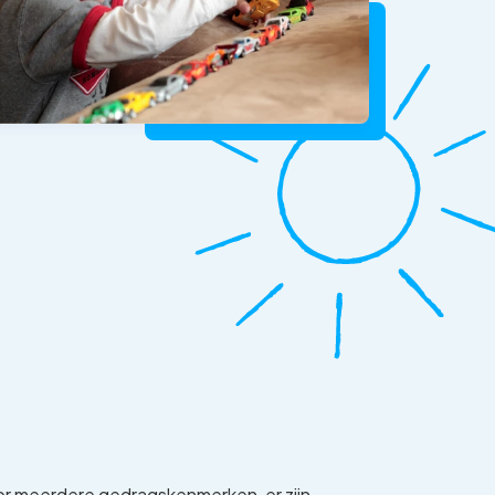
or meerdere gedragskenmerken, er zijn