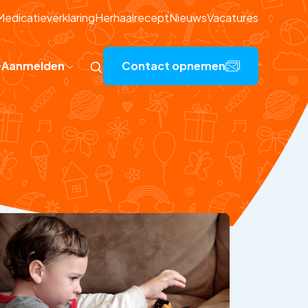
Medicatieverklaring
Herhaalrecept
Nieuws
Vacatures
Aanmelden
Contact opnemen