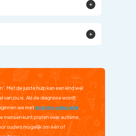
. Met de juiste hulp kan een kind wel
l van jou is. Als de diagnose wordt
beginnen we met
psycho-educatie
,
re mensen kunt praten over autisme,
oor ouders mogelijk om één of