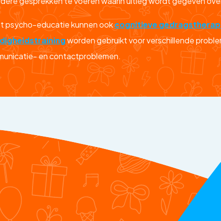
dere gesprekken te voeren waarin uitleg wordt gegeven ove
t psycho-educatie kunnen ook
cognitieve gedragstherap
digheidstraining
worden gebruikt voor verschillende probl
unicatie- en contactproblemen.