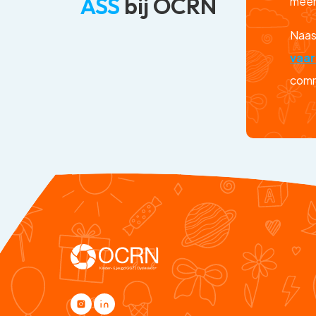
ASS
bij OCRN
meer
Naas
vaar
comm