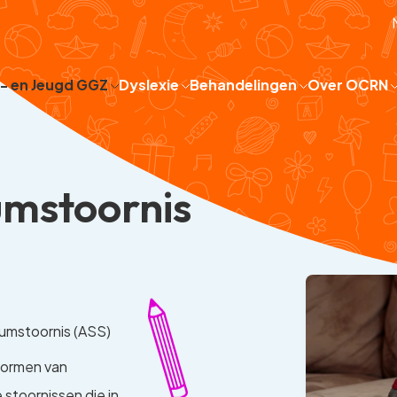
 - en Jeugd GGZ
Dyslexie
Behandelingen
Over OCRN
umstoornis
umstoornis (ASS)
vormen van
 stoornissen die in