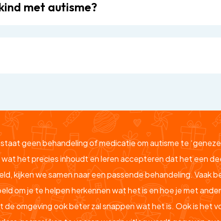
kind met autisme?
estaat geen behandeling of medicatie om autisme te ‘genezen’
 wat het precies inhoudt en leren accepteren dat het een dee
eld, kijken we samen naar een passende behandeling. Vaak 
eld om je te helpen herkennen wat het is en hoe je met ande
t de omgeving ook beter zal snappen wat het is. Ook is het v