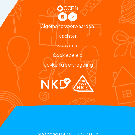
Algemene voorwaarden
Klachten
Privacybeleid
Cookiebeleid
Klokkenluidersregeling
Maandag 08.00 - 17.00 uur