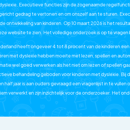
dyslexie. Executieve functies zijn de zogenaamde regelfuncti
gericht gedrag te vertonen en om onszelf aan te sturen. Execu
 de ontwikkeling van kinderen. Op 10 maart 2026 is het resul
eze website te zien. Het volledige onderzoek is op te vragen
ederland heeft ongeveer 4 tot 8 procent van de kinderen een 
eren met dyslexie hebben moeite met lezen, spellen en automa
rmatie wel goed verwerken als het niet om lezen of spellen 
ctieve behandeling geboden voor kinderen met dyslexie. Bij d
n half jaar is aan ouders gevraagd een vragenlijst in te vullen 
iem verwerkt en zijn inzichtelijk voor de onderzoeker. Het on