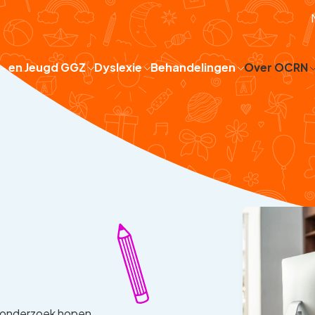
 - en Jeugd GGZ
Dyslexie
Behandelingen
Over OCRN
t onderzoek hopen