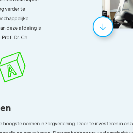
og verder te
schappelijke
an deze afdeling is
Prof. Dr. Ch.
den
 de hoogste normen in zorgverlening. Door te investeren in 
genen die op ons rekenen. Daarom hebben we veel aandacht v