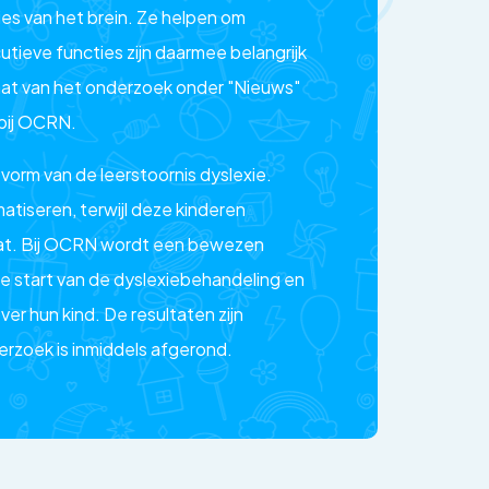
es van het brein. Ze helpen om
tieve functies zijn daarmee belangrijk
taat van het onderzoek onder "Nieuws"
 bij OCRN.
vorm van de leerstoornis dyslexie.
tiseren, terwijl deze kinderen
gaat. Bij OCRN wordt een bewezen
e start van de dyslexiebehandeling en
over hun kind. De resultaten zijn
derzoek is inmiddels afgerond.