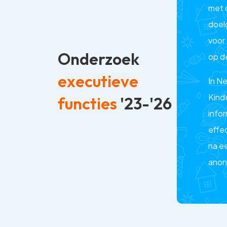
met 
doel
voor
Onderzoek
op d
executieve
In N
Kind
functies
'23-'26
info
effe
na ee
anon