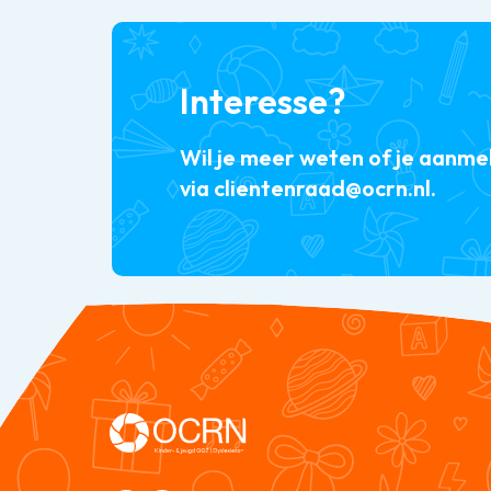
Interesse?
Wil je meer weten of je aanm
via clientenraad@ocrn.nl.