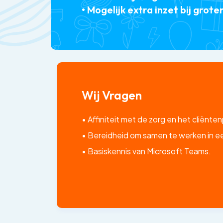
• Mogelijk extra inzet bij gro
Wij Vragen
• Affiniteit met de zorg en het cliënte
• Bereidheid om samen te werken in e
• Basiskennis van Microsoft Teams.