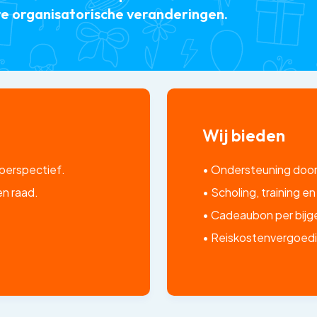
tere organisatorische veranderingen.
Wij bieden
nperspectief.
• Ondersteuning door 
en raad.
• Scholing, training en
• Cadeaubon per bijg
• Reiskostenvergoedi