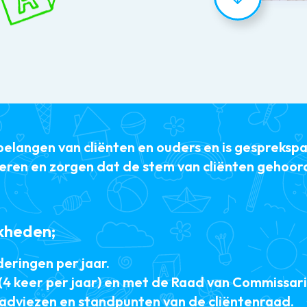
belangen van cliënten en ouders en is gespreksp
eren en zorgen dat de stem van cliënten gehoor
kheden;
deringen per jaar.
4 keer per jaar) en met de Raad van Commissariss
n adviezen en standpunten van de cliëntenraad.