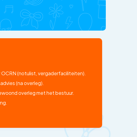
OCRN (notulist, vergaderfaciliteiten).
 advies (na overleg).
ewoond overleg met het bestuur.
ng.