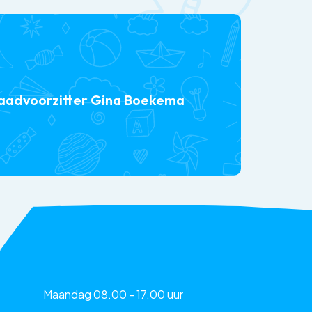
raadvoorzitter Gina Boekema
Maandag 08.00 - 17.00 uur