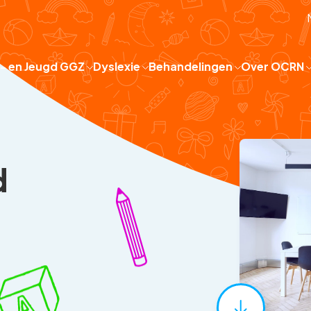
 - en Jeugd GGZ
Dyslexie
Behandelingen
Over OCRN
d