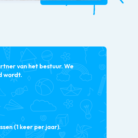
artner van het bestuur. We
d wordt.
en (1 keer per jaar).