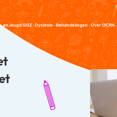
 - en Jeugd GGZ
Dyslexie
Behandelingen
Over OCRN
et
et