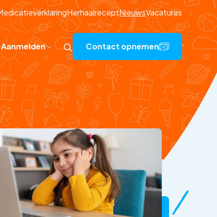
Medicatieverklaring
Herhaalrecept
Nieuws
Vacatures
Aanmelden
Contact opnemen